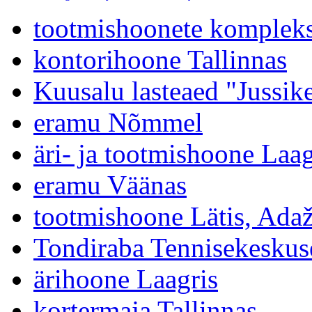
tootmishoonete kompleks
kontorihoone Tallinnas
Kuusalu lasteaed "Jussik
eramu Nõmmel
äri- ja tootmishoone Laag
eramu Väänas
tootmishoone Lätis, Adaž
Tondiraba Tennisekeskus
ärihoone Laagris
kortermaja Tallinnas