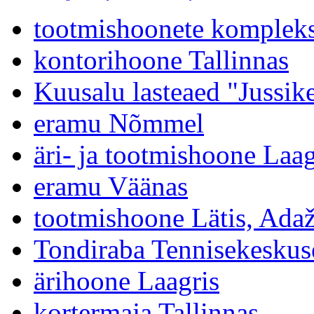
tootmishoonete kompleks
kontorihoone Tallinnas
Kuusalu lasteaed "Jussik
eramu Nõmmel
äri- ja tootmishoone Laag
eramu Väänas
tootmishoone Lätis, Adaž
Tondiraba Tennisekeskus
ärihoone Laagris
kortermaja Tallinnas