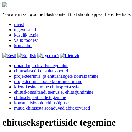
You are missing some Flash content that should appear here! Perhaps yo
meist
tegevusalad
kasulik teada
valik töödest
kontaktid
omanikujärelevalve tegemine
ehitusalased konsultatsioonid
projekteerimis- ja ehitushangete korraldamine
projekteerimistööde koordineerimine
kliendi esindamine ehitusprotsessis
ehituskonsultandi teenus e. ehitusjuhtimine
ehitusekspertiiside tegemine
konsultatsioonid ehitusõiguses
muud ehitusega seonduvad abitegevused
ehitusekspertiiside tegemine