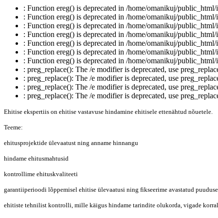
: Function ereg() is deprecated in /home/omanikuj/public_html/in
: Function ereg() is deprecated in /home/omanikuj/public_html/in
: Function ereg() is deprecated in /home/omanikuj/public_html/in
: Function ereg() is deprecated in /home/omanikuj/public_html/in
: Function ereg() is deprecated in /home/omanikuj/public_html/in
: Function ereg() is deprecated in /home/omanikuj/public_html/in
: Function ereg() is deprecated in /home/omanikuj/public_html/in
: preg_replace(): The /e modifier is deprecated, use preg_repla
: preg_replace(): The /e modifier is deprecated, use preg_repla
: preg_replace(): The /e modifier is deprecated, use preg_repla
: preg_replace(): The /e modifier is deprecated, use preg_repla
Ehitise ekspertiis on ehitise vastavuse hindamine ehitisele ettenähtud nõuetele.
Teeme:
ehitusprojektide ülevaatust ning anname hinnangu
hindame ehitusmahtusid
kontrollime ehituskvaliteeti
garantiiperioodi lõppemisel ehitise ülevaatusi ning fikseerime avastatud puuduse
ehitiste tehnilist kontrolli, mille käigus hindame tarindite olukorda, vigade kor