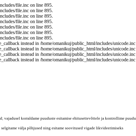
cludes/file.inc on line 895.
cludes/file.inc on line 895.
cludes/file.inc on line 895.
cludes/file.inc on line 895.
cludes/file.inc on line 895.
cludes/file.inc on line 895.
cludes/file.inc on line 895.
ce_callback instead in /home/omanikuj/public_html/includes/unicode.inc
ce_callback instead in /home/omanikuj/public_html/includes/unicode.inc
ce_callback instead in /home/omanikuj/public_html/includes/unicode.inc
ce_callback instead in /home/omanikuj/public_html/includes/unicode.inc
d; vajadusel korraldame puuduste esitamise ehitusettevõttele ja kontrollime puudus
ral selgitame välja põhjused ning esitame soovitused vigade likvideerimiseks